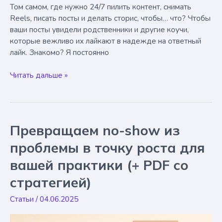
Том самом, где нужно 24/7 пилить контент, снимать
Reels, писать посты и делать сторис, чтобы… что? Чтобы
ваши посты увидели родственники и другие коучи,
которые вежливо их лайкают в надежде на ответный
лайк. Знакомо? Я постоянно
Поиск
Читать дальше »
клиентов
для
коуча
в
Превращаем no-show из
2025:
Цена
проблемы в точку роста для
зависимости
вашей практики (+ PDF со
от
соцсетей
стратегией)
Статьи
/
04.06.2025