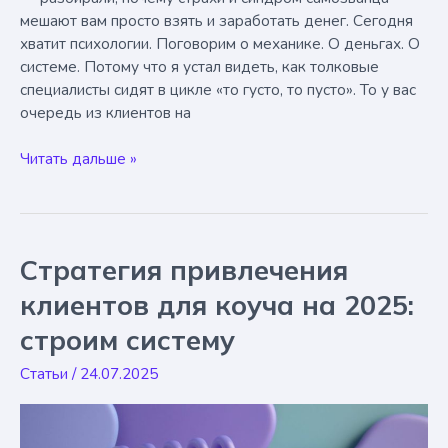
мешают вам просто взять и заработать денег. Сегодня
хватит психологии. Поговорим о механике. О деньгах. О
системе. Потому что я устал видеть, как толковые
специалисты сидят в цикле «то густо, то пусто». То у вас
очередь из клиентов на
Система
Читать дальше »
привлечения
клиентов
для
коуча:
Стратегия привлечения
План
от
клиентов для коуча на 2025:
0
строим систему
до
$8000
Статьи
/
24.07.2025
в
месяц