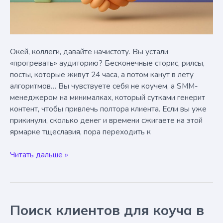
Окей, коллеги, давайте начистоту. Вы устали
«прогревать» аудиторию? Бесконечные сторис, рилсы,
посты, которые живут 24 часа, а потом канут в лету
алгоритмов… Вы чувствуете себя не коучем, а SMM-
менеджером на минималках, который сутками генерит
контент, чтобы привлечь полтора клиента. Если вы уже
прикинули, сколько денег и времени сжигаете на этой
ярмарке тщеславия, пора переходить к
Как
Читать дальше »
коучу
найти
клиентов
без
Поиск клиентов для коуча в
соцсетей:
3