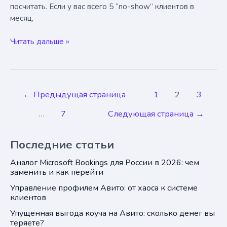
посчитать. Если у вас всего 5 “no-show” клиентов в
месяц,
Что
Читать дальше »
такое
No-
show
и
Постраничная
←
Предыдущая страница
1
2
3
почему
навигация
проблемы
…
7
Следующая страница
→
записи
с
записью
Последние статьи
могут
стоить
Аналог Microsoft Bookings для России в 2026: чем
800
заменить и как перейти
000
Управление профилем Авито: от хаоса к системе
₽
клиентов
в
Упущенная выгода коуча на Авито: сколько денег вы
год?
теряете?