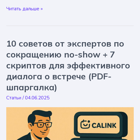
Превращаем
Читать дальше »
no-
show
из
проблемы
10 советов от экспертов по
в
точку
сокращению no-show + 7
роста
скриптов для эффективного
для
вашей
диалога о встрече (PDF-
практики
шпаргалка)
(+
PDF
Статьи
/
04.06.2025
со
стратегией)