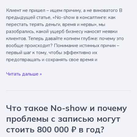
Клиент не пришел – ищем причину, а не виноватого В
предыдущей статье, «No-show в консалтинге: как
перестать терять деньги, время и нервы», мы
разобрались, какой ущерб бизнесу наносят неявки
клиентов. Теперь давайте копнем глубже: почему это
вообще происходит? Понимание истинных причин –
первый шаг к тому, чтобы эффективно их
предотвращать и сохранять свое время и
Почему
Читать дальше »
клиенты
“забивают”
на
встречи?
Что такое No-show и почему
Топ-5
причин
проблемы с записью могут
no-
стоить 800 000 ₽ в год?
show
и