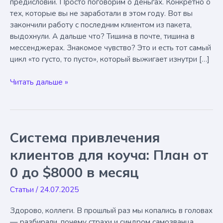
предисловий. Просто поговорим о деньгах. Конкретно о
тех, которые вы не заработали в этом году. Вот вы
закончили работу с последним клиентом из пакета,
выдохнули. А дальше что? Тишина в почте, тишина в
мессенджерах. Знакомое чувство? Это и есть тот самый
цикл «то густо, то пусто», который выжигает изнутри […]
Как
Читать дальше »
коучу
найти
клиентов:
Почему
Система привлечения
вы
теряете
клиентов для коуча: План от
до
0 до $8000 в месяц
500
000
Статьи
/
24.07.2025
руб.
в
Здорово, коллеги. В прошлый раз мы копались в головах
год
— разбирали, почему страхи и синдром самозванца