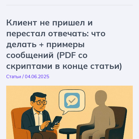
от
экспертов
по
Клиент не пришел и
сокращению
no-
перестал отвечать: что
show
делать + примеры
+
7
сообщений (PDF со
скриптов
скриптами в конце статьи)
для
эффективного
Статьи
/
04.06.2025
диалога
о
встрече
(PDF-
шпаргалка)