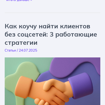
привлечения
клиентов
для
коуча
Как коучу найти клиентов
на
2025:
без соцсетей: 3 работающие
строим
стратегии
систему
Статьи
/
24.07.2025