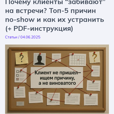
Почему клиенты “забивают”
отвечать:
что
на встречи? Топ-5 причин
делать
no-show и как их устранить
+
примеры
(+ PDF-инструкция)
сообщений
Статьи
/
04.06.2025
(PDF
со
скриптами
в
конце
статьи)