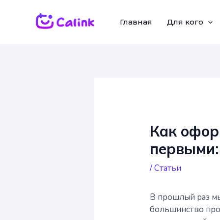
Перейти
к
Главная
Для кого
содержимому
Как офор
первыми:
/
Статьи
В прошлый раз м
большинство про