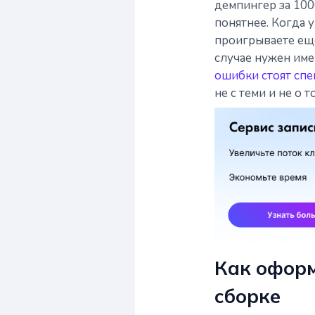
демпингер за 100
понятнее. Когда 
проигрываете еще
случае нужен име
ошибки стоят спе
не с теми и не о т
Как оформ
сборке