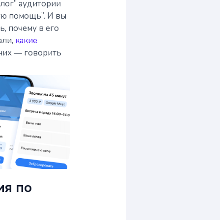
олог” аудитории
кую помощь”. И вы
ь, почему в его
али,
какие
з них — говорить
ия по