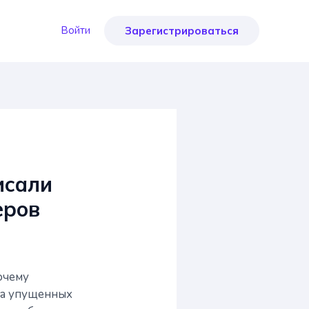
Войти
Зарегистрироваться
исали
еров
очему
ла упущенных