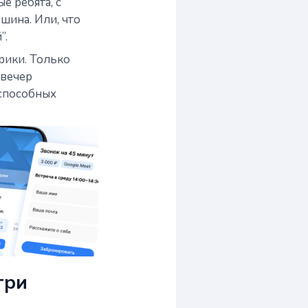
е ребята, с
шина. Или, что
”.
рики. Только
 вечер
еспособных
три