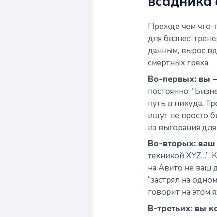
всадника
Прежде чем что-то
для бизнес-тренер
данным, вырос вд
смертных греха.
Во-первых: вы —
постоянно: “Бизн
путь в никуда. Т
ищут не просто б
из выгорания для
Во-вторых: ваш 
техникой XYZ…”. 
на Авито не ваш 
“застрял на одном
говорит на этом я
В-третьих: вы к