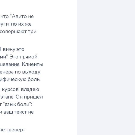
 что “Авито не
луги, по их же
й совершают три
Я вижу это
ми”. Это прямой
ишевание. Клиенты
ренера по выходу
цифическую боль.
 курсов, владею
 этапе. Он пришел
 “язык боли”:
ли ваш текст не
не тренер-