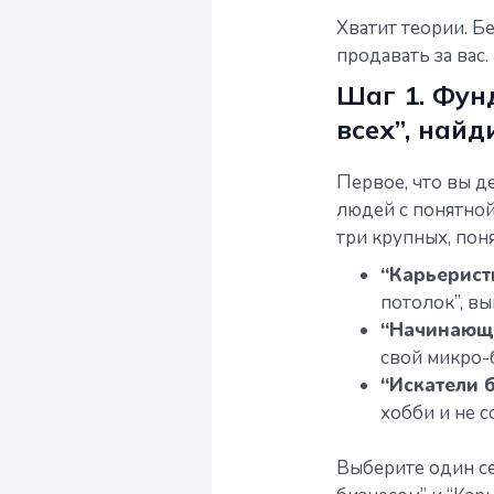
Хватит теории. Б
продавать за вас
Шаг 1. Фун
всех”, найд
Первое, что вы д
людей с понятной
три крупных, пон
“Карьеристы
потолок”, вы
“Начинающ
свой микро-б
“Искатели б
хобби и не с
Выберите один се