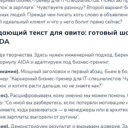
ьерный бизнес-тренер для IT-специалистов. Помогаю п
лок’ в зарплате”. Чувствуете разницу? Второй вариант б
ных людей. Прежде чем писать хоть слово в объявлени
ой идеальный клиент и что у него болит прямо сейчас?
дающий текст для авито: готовый ш
IDA
оде творчества. Здесь нужен инженерный подход. Бер
ормулу AIDA и адаптируем под бизнес-тренинг.
имание).
Мощный заголовок и первый абзац. Бьем в бо
мер:
“Карьерный бизнес-тренер для IT-специалистов. Чу
ок’ и хотите расти дальше, но не знаете как?”
ес).
Расшифровываем, кому именно мы можем помочь.
р:
“Со мной вы разберетесь, если: потеряли мотивацию 
онимаете, куда развиваться — в менеджеры или в архите
я зарплаты; выгорели от рутины”.
ие).
Демонстрируем результат и вызываем доверие. З