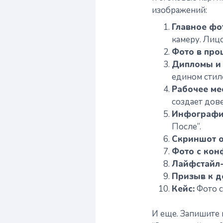
изображений:
Главное фо
камеру. Лицо
Фото в про
Дипломы и 
едином стил
Рабочее ме
создает дов
Инфографи
После”.
Скриншот о
Фото с кон
Лайфстайл
Призыв к д
Кейс:
Фото с
И еще. Запишите 