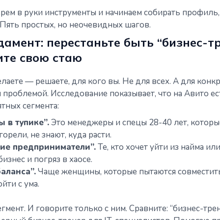
ерем в руки инструменты и начинаем собирать профиль
. Пять простых, но неочевидных шагов.
дамент: перестаньте быть “бизнес-т
ите свою стаю
елаете — решаете, для кого вы. Не для всех. А для кон
 проблемой. Исследование показывает, что на Авито е
ятных сегмента:
 в тупике”.
Это менеджеры и спецы 28-40 лет, которы
горели, не знают, куда расти.
ие предприниматели”.
Те, кто хочет уйти из найма ил
изнес и погряз в хаосе.
аланса”.
Чаще женщины, которые пытаются совместить
ойти с ума.
гмент. И говорите только с ним. Сравните: “бизнес-трен