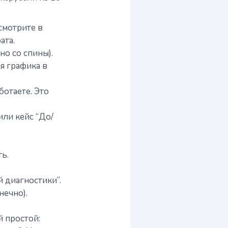
смотрите в
ата.
о со спины).
я графика в
ботаете. Это
или кейс “До/
ь.
 диагностики”.
нечно).
й простой: