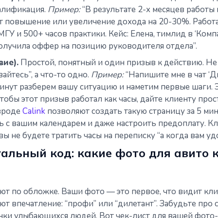
валификация.
Пример:
“В результате 2-х месяцев работы
т повышение или увеличение дохода на 20-30%. Работ
МГУ и 500+ часов практики. Кейс: Елена, тимлид в ‘Комп
олучила оффер на позицию руководителя отдела”.
вие).
Простой, понятный и один призыв к действию. Не 
айтесь”, а что-то одно.
Пример:
“Напишите мне в чат ‘Д
минут разберем вашу ситуацию и наметим первые шаги. Э
чтобы этот призыв работал как часы, дайте клиенту про
 вроде
Calink
позволяют создать такую страницу за 5 мин
 с вашим календарем и даже настроить предоплату. Кл
вы не будете тратить часы на переписку “а когда вам уд
уальный код: какие фото для авито 
ют по обложке. Ваши фото — это первое, что видит клие
т впечатление: “профи” или “дилетант”. Забудьте про
нки улыбающихся людей. Вот чек-лист для вашей фото-