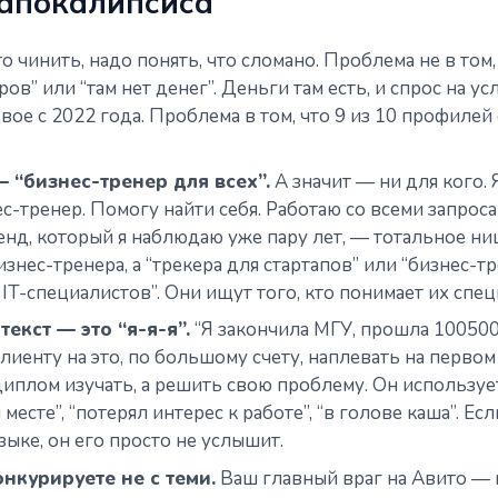
 апокалипсиса
 чинить, надо понять, что сломано. Проблема не в том,
ов” или “там нет денег”. Деньги там есть, и спрос на ус
вое с 2022 года. Проблема в том, что 9 из 10 профиле
 “бизнес-тренер для всех”.
А значит — ни для кого. 
ес-тренер. Помогу найти себя. Работаю со всеми запроса
ренд, который я наблюдаю уже пару лет, — тотальное н
изнес-тренера, а “трекера для стартапов” или “бизнес-т
 IT-специалистов”. Они ищут того, кто понимает их спе
текст — это “я-я-я”.
“Я закончила МГУ, прошла 100500
Клиенту на это, по большому счету, наплевать на первом
диплом изучать, а решить свою проблему. Он использует
 месте”, “потерял интерес к работе”, “в голове каша”. Ес
зыке, он его просто не услышит.
онкурируете не с теми.
Ваш главный враг на Авито — 