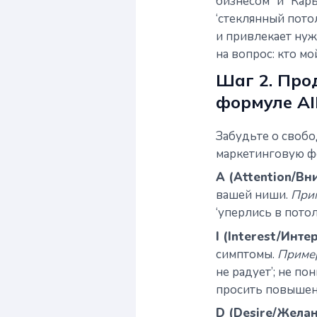
бизнесом” и “Кар
‘стеклянный пото
и привлекает нуж
на вопрос: кто м
Шаг 2. Про
формуле A
Забудьте о своб
маркетинговую ф
A (Attention/Вн
вашей ниши.
При
‘уперлись в потол
I (Interest/Интер
симптомы.
Приме
не радует’; не п
просить повышени
D (Desire/Желан