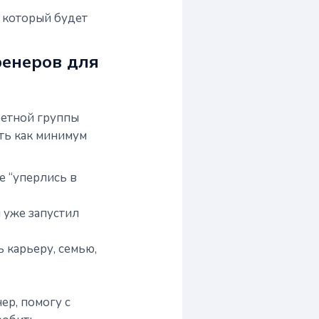
, который будет
ренеров для
кретной группы
сть как минимум
е “уперлись в
и уже запустил
 карьеру, семью,
ер, помогу с