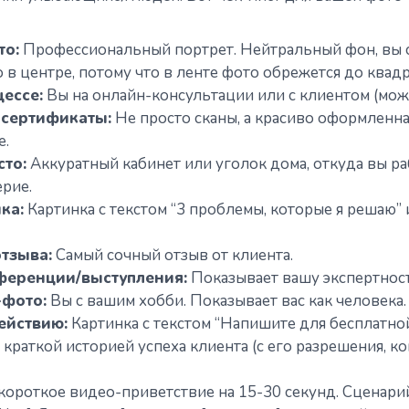
то:
Профессиональный портрет. Нейтральный фон, вы 
 в центре, потому что в ленте фото обрежется до квадр
цессе:
Вы на онлайн-консультации или с клиентом (можн
сертификаты:
Не просто сканы, а красиво оформленна
е.
сто:
Аккуратный кабинет или уголок дома, откуда вы ра
ерие.
ка:
Картинка с текстом “3 проблемы, которые я решаю” 
тзыва:
Самый сочный отзыв от клиента.
ференции/выступления:
Показывает вашу экспертност
-фото:
Вы с вашим хобби. Показывает вас как человека.
ействию:
Картинка с текстом “Напишите для бесплатной
 краткой историей успеха клиента (с его разрешения, ко
короткое видео-приветствие на 15-30 секунд. Сценари