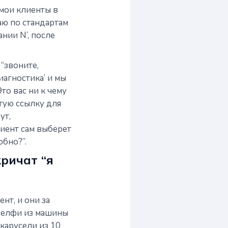
 мои клиенты в
аю по стандартам
ании N’, после
“звоните,
иагностика’ и мы
то вас ни к чему
стую ссылку для
ут,
иент сам выберет
обно?”.
кричат “я
нт, и они за
 селфи из машины
карусели из 10