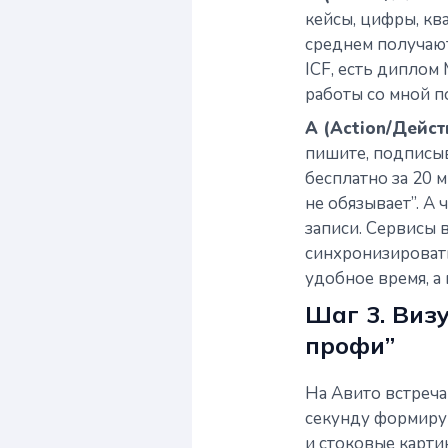
кейсы, цифры, к
среднем получаю
ICF, есть диплом 
работы со мной п
A (Action/Дейст
пишите, подписыв
бесплатно за 20 
не обязывает”. А 
записи. Сервисы
синхронизировать
удобное время, а 
Шаг 3. Виз
профи”
На Авито встреча
секунду формирую
и стоковые карти