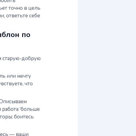
робить
ьет точно в цель
и, ответьте себе
аблон по
ем старую-добрую
ль или мечту
вствуете, что
 Описываем
и работа ‘больше
кторы; боитесь
десь — ваши